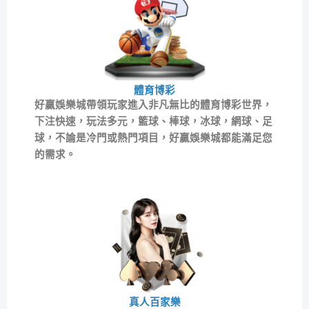
體育博彩
好贏娛樂城帶領玩家進入非凡無比的體育博彩世界，
下注快速，玩法多元，籃球、棒球，冰球，網球、足
球，不論是冷門或熱門項目，好贏娛樂城都能滿足您
的需求。
真人百家樂