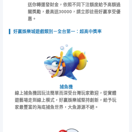
送你轉運發財金，依照不同下注額度給予高額過
關獎勵，最高送30000，請立即註冊好贏享受優
惠。
好贏娛樂城遊戲類別－全台第一：超高中獎率
捕魚機
線上捕魚機因玩法簡單而深受台灣玩家歡迎，從實體
遊藝場走到線上模式，好贏娛樂城堅持創新，給予玩
家最豐富的海底捕魚世界，大魚源源不絕。