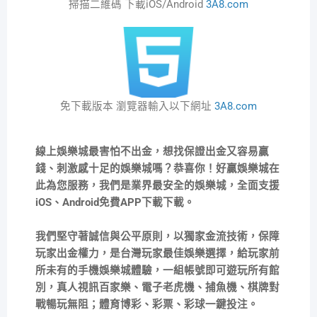
掃描二維碼 下載iOS/Android
3A8.com
免下載版本 瀏覽器輸入以下網址
3A8.com
線上娛樂城最害怕不出金，想找保證出金又容易贏
錢、刺激感十足的娛樂城嗎？恭喜你！好贏娛樂城在
此為您服務，我們是業界最安全的娛樂城，全面支援
iOS、Android免費APP下載下載。
我們堅守著誠信與公平原則，以獨家金流技術，保障
玩家出金權力，是台灣玩家最佳娛樂選擇，給玩家前
所未有的手機娛樂城體驗，一組帳號即可遊玩所有館
別，真人視訊百家樂、電子老虎機、捕魚機、棋牌對
戰暢玩無阻；體育博彩、彩票、彩球一鍵投注。