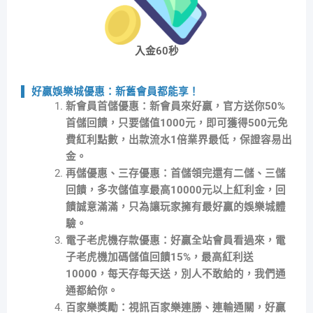
入金60秒
好贏娛樂城優惠：新舊會員都能享！
新會員首儲優惠：新會員來好贏，官方送你50%
首儲回饋，只要儲值1000元，即可獲得500元免
費紅利點數，出款流水1倍業界最低，保證容易出
金。
再儲優惠、三存優惠：首儲領完還有二儲、三儲
回饋，多次儲值享最高10000元以上紅利金，回
饋誠意滿滿，只為讓玩家擁有最好贏的娛樂城體
驗。
電子老虎機存款優惠：好贏全站會員看過來，電
子老虎機加碼儲值回饋15%，最高紅利送
10000，每天存每天送，別人不敢給的，我們通
通都給你。
百家樂獎勵：視訊百家樂連勝、連輸通關，好贏