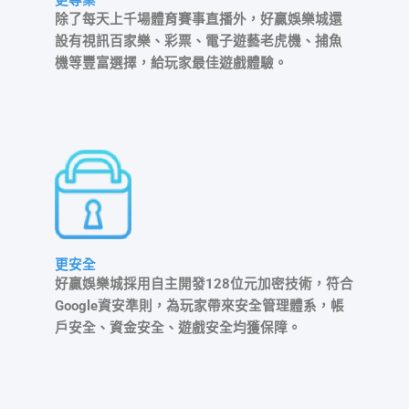
除了每天上千場體育賽事直播外，好贏娛樂城還
設有視訊百家樂、彩票、電子遊藝老虎機、捕魚
機等豐富選擇，給玩家最佳遊戲體驗。
更安全
好贏娛樂城採用自主開發128位元加密技術，符合
Google資安準則，為玩家帶來安全管理體系，帳
戶安全、資金安全、遊戲安全均獲保障。