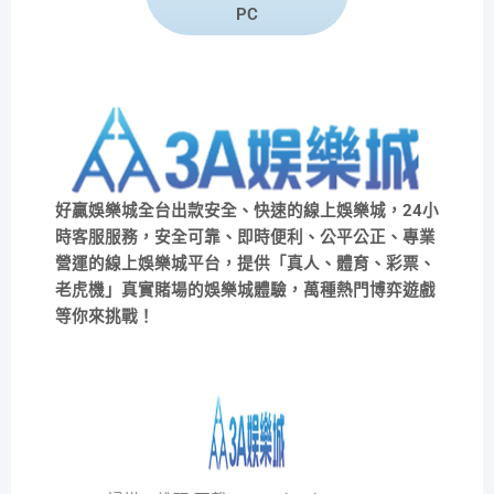
PC
好贏娛樂城全台出款安全、快速的線上娛樂城，24小
時客服服務，安全可靠、即時便利、公平公正、專業
營運的線上娛樂城平台，提供「真人、體育、彩票、
老虎機」真實賭場的娛樂城體驗，萬種熱門博弈遊戲
等你來挑戰！