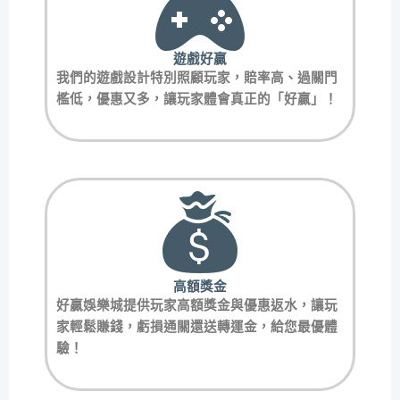
遊戲好贏
我們的遊戲設計特別照顧玩家，賠率高、過關門
檻低，優惠又多，讓玩家體會真正的「好贏」！
高額獎金
好贏娛樂城提供玩家高額獎金與優惠返水，讓玩
家輕鬆賺錢，虧損通關還送轉運金，給您最優體
驗！