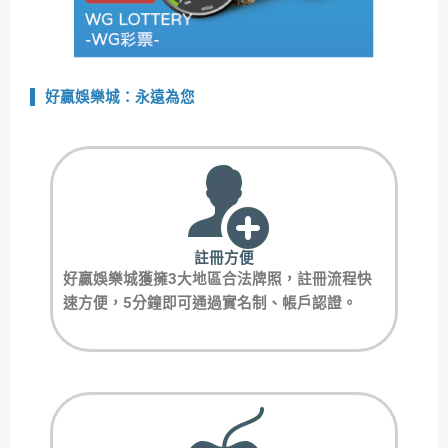
好贏娛樂城：永遠為您
註冊方便
好贏娛樂城獲擁3大地區合法牌照，註冊流程快
速方便，5分鐘即可通過實名制、帳戶認證。