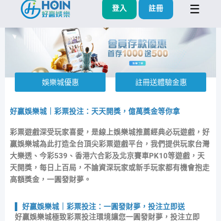
跳
☰
登入
註冊
至
主
要
內
容
娛樂城優惠
註冊送體驗金惠
好贏娛樂城｜彩票投注：天天開獎，億萬獎金等你拿
彩票遊戲深受玩家喜愛，是線上娛樂城推薦經典必玩遊戲，好
贏娛樂城為此打造全台頂尖彩票遊戲平台，我們提供玩家台灣
大樂透、今彩539、香港六合彩及北京賽車PK10等遊戲，天
天開獎，每日上百局，不論資深玩家或新手玩家都有機會抱走
高額獎金，一圓發財夢。
好贏娛樂城｜彩票投注：一圓發財夢，投注立即送
好贏娛樂城極致彩票投注環境讓您一圓發財夢，投注立即