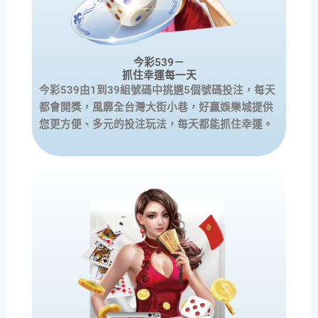
今彩539－
抓住幸運每一天
今彩539由1到39組號碼中挑選5個號碼投注，每天
都會開獎，風靡全台灣大街小巷，好贏娛樂城提供
您更方便、多元的投注玩法，每天都能抓住幸運。