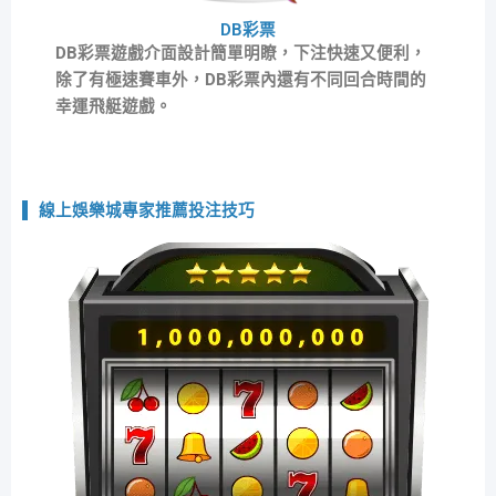
DB彩票
DB彩票遊戲介面設計簡單明瞭，下注快速又便利，
除了有極速賽車外，DB彩票內還有不同回合時間的
幸運飛艇遊戲。
線上娛樂城專家推薦投注技巧