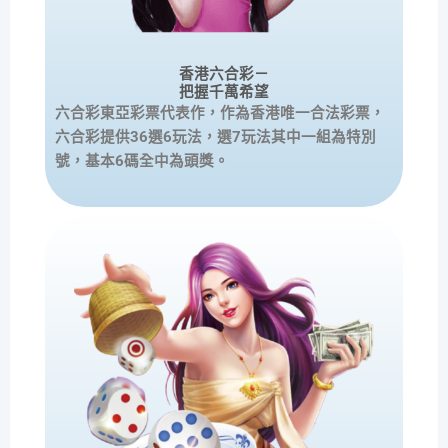
香港六合彩－
把握千萬希望
六合彩東亞彩票代表作，作為香港唯一合法彩票，
六合彩提供36選6玩法，選7玩法其中一組為特別
號，基本6碼全中為頭獎。