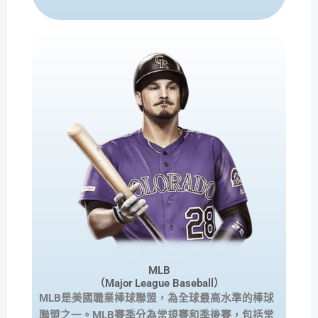
MLB
（Major League Baseball）
MLB是美國職業棒球聯盟，為全球最高水準的棒球
聯盟之一。MLB賽季分為常規賽和季後賽，包括常