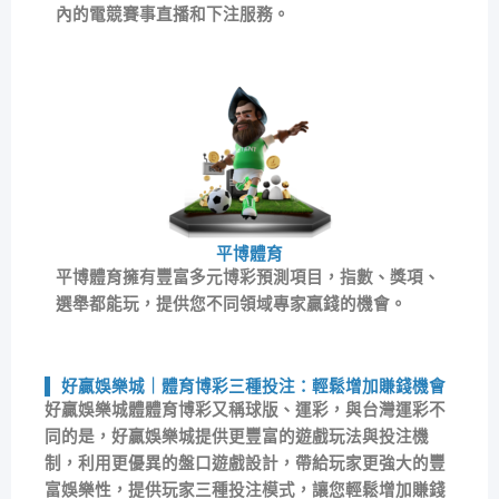
內的電競賽事直播和下注服務。
平博體育
平博體育擁有豐富多元博彩預測項目，指數、獎項、
選舉都能玩，提供您不同領域專家贏錢的機會。
好贏娛樂城｜體育博彩三種投注：輕鬆增加賺錢機會
好贏娛樂城體體育博彩又稱球版、運彩，與台灣運彩不
同的是，好贏娛樂城提供更豐富的遊戲玩法與投注機
制，利用更優異的盤口遊戲設計，帶給玩家更強大的豐
富娛樂性，提供玩家三種投注模式，讓您輕鬆增加賺錢