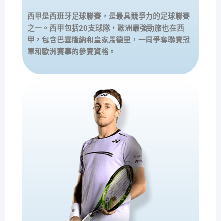
西甲是西班牙足球聯賽，是最具競爭力的足球聯賽
之一。西甲包括20支球隊，歐洲最強勁旅也在西
甲，包含巴塞隆納和皇家馬德里，一同爭奪聯賽冠
軍和歐洲賽事的參賽資格。