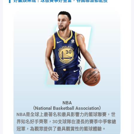
好贏娛樂城｜球版賽事好豐富，各國聯盟都能投
NBA
（National Basketball Association）
NBA是全球上最著名和最具影響力的籃球聯賽，世
界知名好手齊聚，30支球隊在漫長的賽季中爭奪總
冠軍，為觀眾提供了最具觀賞性的籃球體驗。