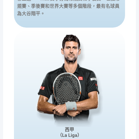
規賽、季後賽和世界大賽等多個階段，最有名球員
為大谷翔平。
西甲
（La Liga）