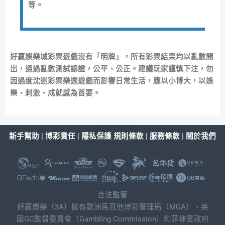
等。
好贏娛樂城彩票遊戲沒有「明牌」，所有彩票結果均以亂數開
出，通過亂數測試認證，公平、公正。建議玩家謹慎下注，勿
因過度沈迷彩票樂透遊戲而影響日常生活，應以小博大，以娛
樂、刺激、成就感為首要。
3A娛樂城 了解更多
新手幫助
|
博彩責任
|
隱私保護
規則條款
|
服務條款
|
關於我們
合法監管
好贏娛樂（3A）擁有歐洲馬耳他博彩管理局（MGA）、英
國GC監督委員會（Gambling Commission）和菲律賓政府