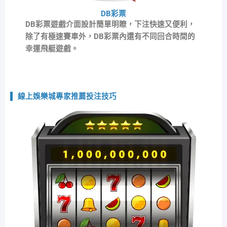
DB彩票
DB彩票遊戲介面設計簡單明瞭，下注快速又便利，
除了有極速賽車外，DB彩票內還有不同回合時間的
幸運飛艇遊戲。
線上娛樂城專家推薦投注技巧