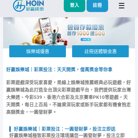
跳
☰
登入
註冊
至
主
要
內
容
娛樂城優惠
註冊送體驗金惠
好贏娛樂城｜彩票投注：天天開獎，億萬獎金等你拿
彩票遊戲深受玩家喜愛，是線上娛樂城推薦經典必玩遊戲，好
贏娛樂城為此打造全台頂尖彩票遊戲平台，我們提供玩家台灣
大樂透、今彩539、香港六合彩及北京賽車PK10等遊戲，天
天開獎，每日上百局，不論資深玩家或新手玩家都有機會抱走
高額獎金，一圓發財夢。
好贏娛樂城｜彩票投注：一圓發財夢，投注立即送
好贏娛樂城極致彩票投注環境讓您一圓發財夢，投注立即