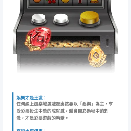
娛樂才是王道：
任何線上娛樂城遊戲都應該要以「娛樂」為主，享
受彩票投注中獎的成就感，體會開彩過程中的刺
激，才是彩票遊戲的精髓。