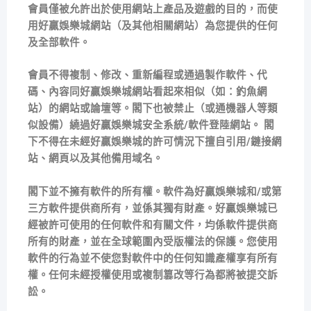
會員僅被允許出於使用網站上產品及遊戲的目的，而使
用好贏娛樂城網站（及其他相關網站）為您提供的任何
及全部軟件。
會員不得複制、修改、重新編程或通過製作軟件、代
碼、內容同好贏娛樂城網站看起來相似（如：釣魚網
站）的網站或論壇等。閣下也被禁止（或通機器人等類
似設備）繞過好贏娛樂城安全系統/軟件登陸網站。 閣
下不得在未經好贏娛樂城的許可情況下擅自引用/鏈接網
站、網頁以及其他備用域名。
閣下並不擁有軟件的所有權。軟件為好贏娛樂城和/或第
三方軟件提供商所有，並係其獨有財產。好贏娛樂城已
經被許可使用的任何軟件和有關文件，均係軟件提供商
所有的財產，並在全球範圍內受版權法的保護。您使用
軟件的行為並不使您對軟件中的任何知識產權享有所有
權。任何未經授權使用或複制篡改等行為都將被提交訴
訟。