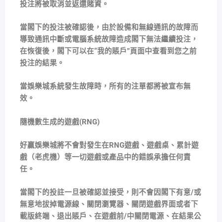
投注將被取消並返還賭資。
當閣下的投注被確認後，由於設備和無線通訊的故障而
導致通訊中斷或電腦系統故障造成閣下無法繼續投注，
在恢復後，閣下可以在“我的賬戶”頁面中查看到您之前
投注的結果。
當娛樂城系統發生故障時，所有的注單都將被宣布無
效。
隨機數生成的遊戲(RNG)
好贏娛樂城將不會對發生在RNG遊戲、遊戲桌、累計遊
戲（老虎機）等一切遊戲或產品中的錯誤承擔任何責
任。
當閣下的投註一旦被確認並接受，則不會因閣下有意/或
無意地拔掉電源線、關閉瀏覽器、關閉遊戲界面或者下
載版終端、退出賬戶、在遊戲前/中關閉電源、在結果公