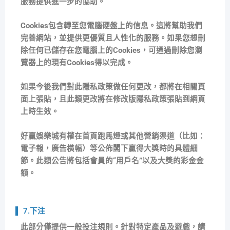
服務提供進一步的協助。
Cookies包含轉至您電腦硬盤上的信息。這將幫助我們
完善網站，並提供更優質且人性化的服務。如果您想刪
除任何已儲存在您電腦上的Cookies，可通過刪除您瀏
覽器上的現有Cookies得以完成。
如果今後我們對此隱私政策做任何更改，都將在相關頁
面上張貼，且此類更改將在修改版隱私政策張貼到網頁
上時生效。
好贏娛樂城有權在首頁跑馬燈或其他營銷渠道（比如：
電子報，廣告橫幅）等公佈閣下贏得大獎時的具體細
節。此類公告將包括會員的“用戶名”以及大獎的彩金金
額。
7.下注
此部分僅提供一般投注規則。針對特定產品及遊戲，請