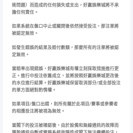
術問題）而造成的任何損失或支出，好贏娛樂城將不承
擔任何責任。
如果系統在盤口中止或關閉後依然接受投注，那注單將
被認定無效。
如發生錯誤的結果及賠付數額，那麼所有的注單將被認
定無效。
當賠率出現錯誤，好贏娛樂城有權立刻採取措施進行更
正。進行中投注依舊成立，並將按照好贏娛樂城更改後
的水位進行結算。好贏娛樂城保留取消部分/或全部投注
的單方面絕對酌情權。
如果項目/盤口出錯，則所有關於此項目/賽事或參賽者
的相應投注將被視為無效。
當閣下的投注被確認後，由於設備和無線通訊的故障而
導致通訊中斷或電腦系統故障造成閣下無法繼續投注，