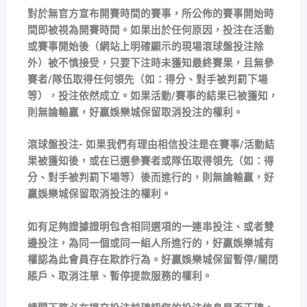
對於無官方宣布開賽時間的賽事，所公佈的賽事開始時
間即被視為開賽時間。如果出於任何原因，投注在活動
或賽事開始後（網站上明確顯示的現場滾球盤投注除
外）被不慎接受，只要下注時未獲知最終賽果，且無參
賽者/隊伍取得任何領先（如：得分、對手被判罰下場
等），投注依然成立。如果活動/賽事的結果已被獲知，
則無論輸贏，好贏娛樂城保留取消投注的權利。
滾球盤投注- 如果我們有理由相信投注是在賽事/活動結
果被獲知後，或在已選參賽者或隊伍取得領先（如：得
分、對手被判罰下場等）後而進行的，則無論輸贏，好
贏娛樂城保留取消投注的權利。
如有足夠證據證明包含相同選項的一連串投注、或者雙
邊投注，為同一個或同一組人所進行的，好贏娛樂城有
權認為此會員存在欺詐行為。好贏娛樂城保留暫停/關閉
賬戶、取消注單、暫停提款服務的權利。