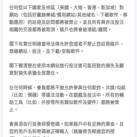
任何從以下國家及地區（美國、大陸、香港、新加坡）對
網站（包括好贏娛樂城/備用網站/其他域名、下載軟件、移
動應用）的註冊及訪問都將被禁止。並且所有與非法投注
相關的交易都將被取消，賬戶也將會被凍結/關閉。
閣下有責任明確當地法律允許您或者不禁止您註冊賬戶、
登錄網站、投注、及下載/安裝軟件。
閣下需清楚在使用本網站進行投注後可能招致的損失及願
意對損失承擔全部責任。
在任何時候，會員都將不被允許參與任何欺詐、共謀/勾結
（比如：倒碼）等違法活動。在遊戲及投注中，所有的輔
助工具（比如：外掛等所有類似軟件及硬件）都將被禁
止。
會員須自行妥善保管密碼。如果賬戶中有足夠的資金，且
您的用戶名和密碼被正確輸入（無論是否經過您的授