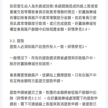
如若發生由人為失誤或技術/系統錯誤造成的誤上款或者
重複交易等導致會員存款異常增額的情況，好贏娛樂城
有權扣除會員賬戶中異常增額部分金額。如若會員已使
用此異常增額部分款項，或已完成提款，好贏娛樂城有
權從會員賬戶餘額中扣除相應金額。詳情參見3.4。
3.2. 提款
提款人必須和賬戶註冊所有人一致。詳情參見2。
一般情況下，所有的提款請求將被處理到存款賬戶中，
除非好贏娛樂城另有說明。
會員需要登錄賬戶，從網站上選擇提款。只有在賬戶中
有足夠金額時方能提交提款申請。
提款申請被遞交之後，對應的金額將被從賬戶餘額中扣
除（詳情參見3.2.3）。在好贏娛樂城處理閣下的提款申
請前，閣下可通過線上客服來取消提款申請。當提款已