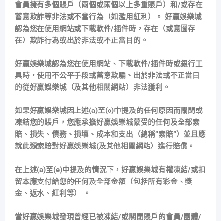
會員擁有多個賬戶（兩個或兩個以上多重賬戶）和/或存在
蓄意欺詐等非法或不當行為（如濫用紅利）。 好贏娛樂城
認為您在使用網站或下載軟件/插件時，存在（或意圖存
在）欺詐行為或出於非法或不正當目的。
好贏娛樂城認為您在使用網站、下載軟件/插件時或銀行工
具時，使用不公平手段或蓄意欺騙、出於非法或不正當目
的從好贏娛樂城（及其他相關網站）非法獲利。
如果好贏娛樂城因上述(a)至(c)中提及的任何原因而關閉或
凍結您的賬戶，您應承擔好贏娛樂城蒙受的任何及全部索
賠、損失、債務、損壞、成本和支出（總稱“索賠”）並且應
就此類索賠對好贏娛樂城(及其他相關網站）進行賠償。
在上述(a)至(e)中提及的情況下，好贏娛樂城有權凍結/或扣
留本應支付給您的任何及全部金額（包括所有彩金、獎
金、返水、紅利等） 。
當好贏娛樂城發現曾經已被凍結/或關閉賬戶的會員/團體/