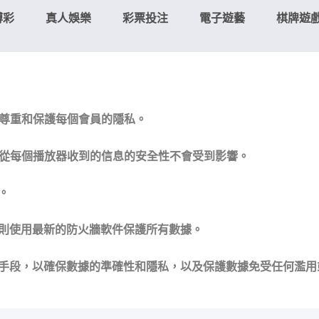
博彩
真人娛樂
彩票投注
電子遊藝
棋牌遊
力於尊重和保護每個會員的隱私。
保我們從每個播放器收到的信息的安全性不會受到影響。
。
則使用最新的防火牆軟件保護所有數據。
手段，以確保數據的準確性和隱私，以及保護數據免受任何濫用