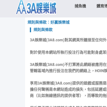
跳
捕魚機
體育
至
主
要
規則與條款：好贏娛樂城
內
規則與條款
容
3A娛樂城(3A8.com)對其網頁所鏈接至
對於使用本網站所執行投注行為可能對身處某
3A娛樂城(3A8.com)不打算將此網絡被
管轄區域內進行投注在我們的網絡上，HOIN娛樂
享用3A娛樂城(3A8.com)提供的遊戲
擔任何聲稱是本網站造成的損失，包括延遲或
商（比如無線通訊的提供者等），而導致的拖