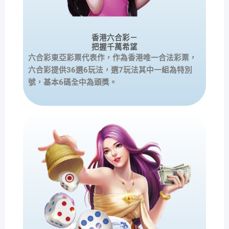
香港六合彩－
把握千萬希望
六合彩東亞彩票代表作，作為香港唯一合法彩票，
六合彩提供36選6玩法，選7玩法其中一組為特別
號，基本6碼全中為頭獎。