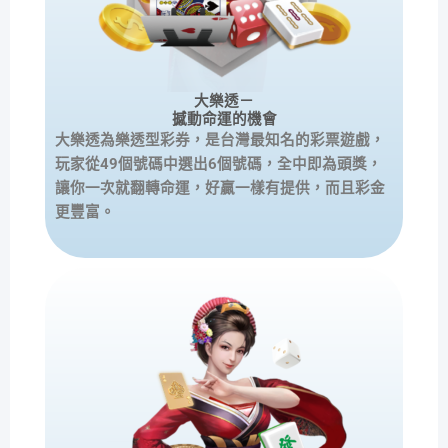
大樂透－
撼動命運的機會
大樂透為樂透型彩券，是台灣最知名的彩票遊戲，
玩家從49個號碼中選出6個號碼，全中即為頭獎，
讓你一次就翻轉命運，好贏一樣有提供，而且彩金
更豐富。