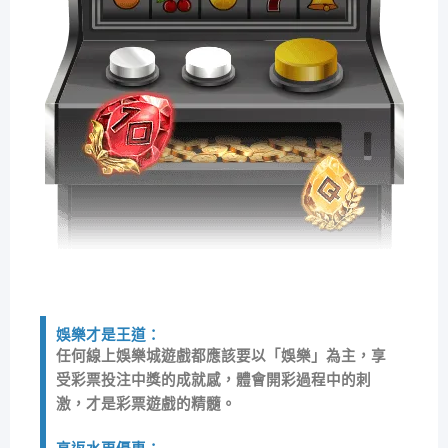
娛樂才是王道：
任何線上娛樂城遊戲都應該要以「娛樂」為主，享
受彩票投注中獎的成就感，體會開彩過程中的刺
激，才是彩票遊戲的精髓。