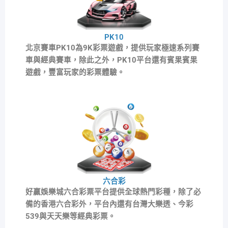
PK10
北京賽車PK10為9K彩票遊戲，提供玩家極速系列賽
車與經典賽車，除此之外，PK10平台還有賓果賓果
遊戲，豐富玩家的彩票體驗。
六合彩
好贏娛樂城六合彩票平台提供全球熱門彩種，除了必
備的香港六合彩外，平台內還有台灣大樂透、今彩
539與天天樂等經典彩票。