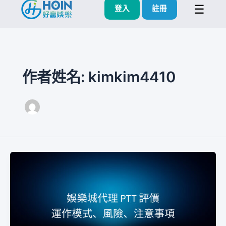
跳
☰
登入
註冊
至
主
要
內
容
作者姓名: kimkim4410